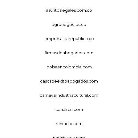
asuntoslegales.com.co
agronegocios.co
empresas.larepublica.co
firmasdeabogados.com
bolsaencolombia.com
casosdeexitoabogados.com
carnavalindustriacultural.com
canalrcn.com
rcnradio.com
noticiasrcn.com