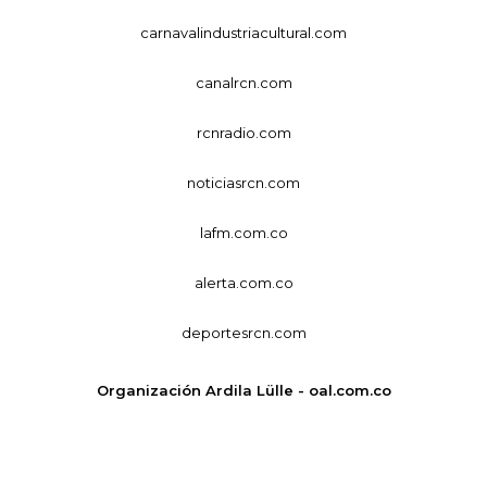
carnavalindustriacultural.com
canalrcn.com
rcnradio.com
noticiasrcn.com
lafm.com.co
alerta.com.co
deportesrcn.com
Organización Ardila Lülle - oal.com.co