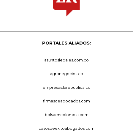
PORTALES ALIADOS:
asuntoslegales.com.co
agronegocios.co
empresas.larepublica.co
firmasdeabogados.com
bolsaencolombia.com
casosdeexitoabogados.com