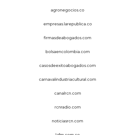
agronegocios.co
empresas.larepublica.co
firmasdeabogados.com
bolsaencolombia.com
casosdeexitoabogados.com
carnavalindustriacultural.com
canalrcn.com
rcnradio.com
noticiasrcn.com
lafm.com.co