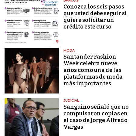
BANCOS
Conozca los seis pasos
que usted debe seguir si
quiere solicitar un
crédito este curso
MODA
Santander Fashion
Week celebra nueve
años como una de las
plataformas de moda
más importantes
JUDICIAL
Sanguino señaló que no
compulsaron copias en
el caso de Jorge Alfredo
Vargas