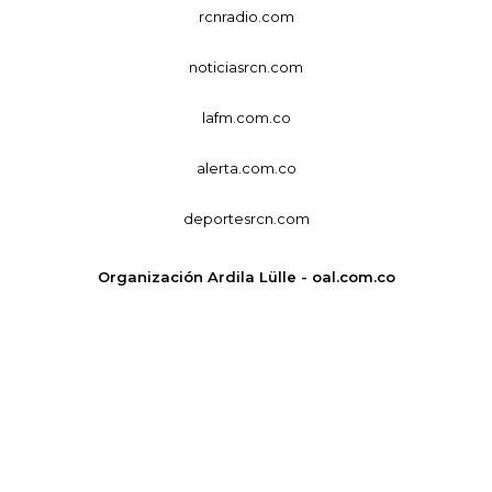
rcnradio.com
noticiasrcn.com
lafm.com.co
alerta.com.co
deportesrcn.com
Organización Ardila Lülle - oal.com.co