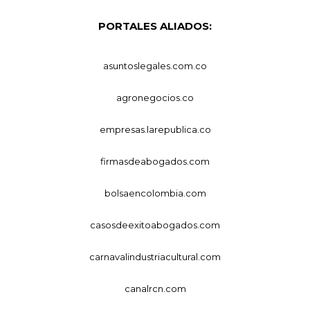
PORTALES ALIADOS:
asuntoslegales.com.co
agronegocios.co
empresas.larepublica.co
firmasdeabogados.com
bolsaencolombia.com
casosdeexitoabogados.com
carnavalindustriacultural.com
canalrcn.com