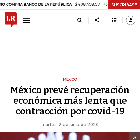
$ 408.498,97
+$ 8.753,81
+2,19%
A BANCO DE LA REPÚBLICA
TASA
SUSCRÍBASE
MÉXICO
México prevé recuperación
económica más lenta que
contracción por covid-19
martes, 2 de junio de 2020