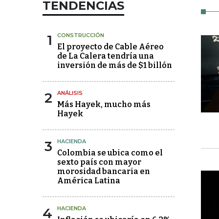
TENDENCIAS
1
CONSTRUCCIÓN
El proyecto de Cable Aéreo
de La Calera tendría una
inversión de más de $1 billón
2
ANÁLISIS
Más Hayek, mucho más
Hayek
3
HACIENDA
Colombia se ubica como el
sexto país con mayor
morosidad bancaria en
América Latina
4
HACIENDA