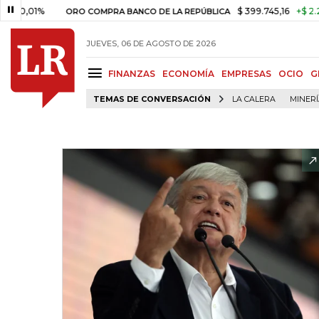
1%
$ 399.745,16
+$ 2.295,71
+
ORO COMPRA BANCO DE LA REPÚBLICA
JUEVES, 06 DE AGOSTO DE 2026
FINANZAS
ECONOMÍA
EMPRESAS
OCIO
G
TEMAS DE CONVERSACIÓN
LA CALERA
MINER