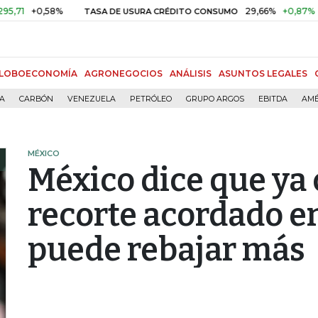
0,58%
29,66%
+0,87%
+3,02%
TASA DE USURA CRÉDITO CONSUMO
LOBOECONOMÍA
AGRONEGOCIOS
ANÁLISIS
ASUNTOS LEGALES
ÍA
CARBÓN
VENEZUELA
PETRÓLEO
GRUPO ARGOS
EBITDA
AMÉ
MÉXICO
México dice que ya
recorte acordado e
puede rebajar más