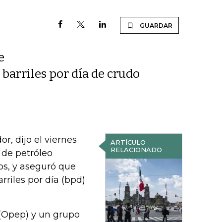
GUARDAR
e
barriles por día de crudo
r, dijo el viernes
ARTÍCULO
RELACIONADO
 de petróleo
os, y aseguró que
riles por día (bpd)
 (Opep) y un grupo