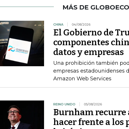
MÁS DE GLOBOEC
CHINA
04/08/2026
El Gobierno de Tr
componentes chino
datos y empresas
Una prohibición también pod
empresas estadounidenses de
Amazon Web Services
REINO UNIDO
05/08/2026
Burnham recurre a
hacer frente a los 