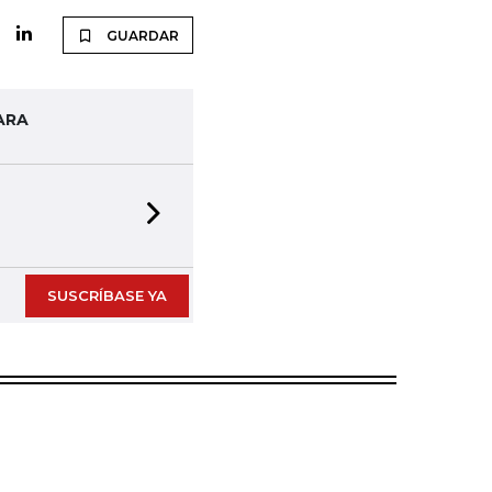
GUARDAR
ARA
Next slide
SUSCRÍBASE YA