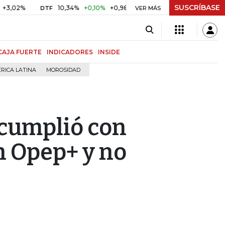
SUSCRÍBASE
10,34%
+0,10%
+0,98%
$ 416,86
+$ 0,05
+0,01%
DTF
UVR
VER MÁS
CAJA FUERTE
INDICADORES
INSIDE
RICA LATINA
MOROSIDAD
 cumplió con
n Opep+ y no