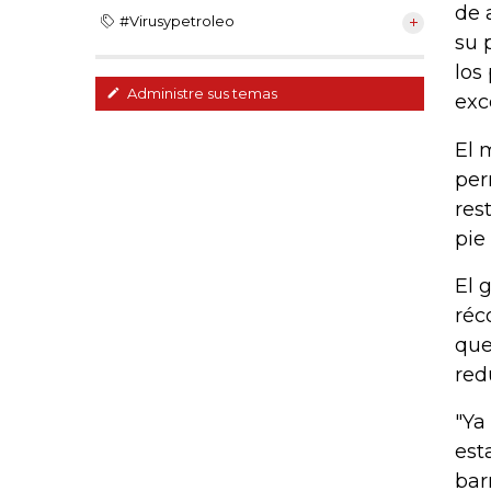
de 
#Virusypetroleo
su 
los
Administre sus temas
exc
El 
per
res
pie
El 
réc
que
red
"Ya
est
bar