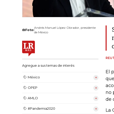
Andrés Manuel López Obrador, presidente
Foto:
de México
REU
Agregue a sus temas de interés
El 
México
que
aco
OPEP
no 
AMLO
de 
#Pandemia2020
La 