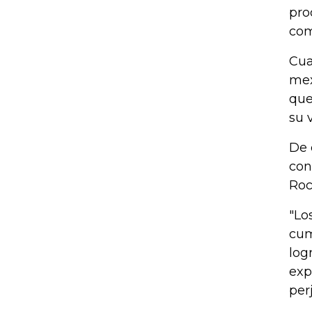
pro
com
Cua
mex
que
su 
De 
con
Roc
"Lo
cum
log
exp
per