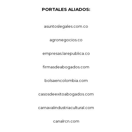
PORTALES ALIADOS:
asuntoslegales.com.co
agronegocios.co
empresas.larepublica.co
firmasdeabogados.com
bolsaencolombia.com
casosdeexitoabogados.com
carnavalindustriacultural.com
canalrcn.com