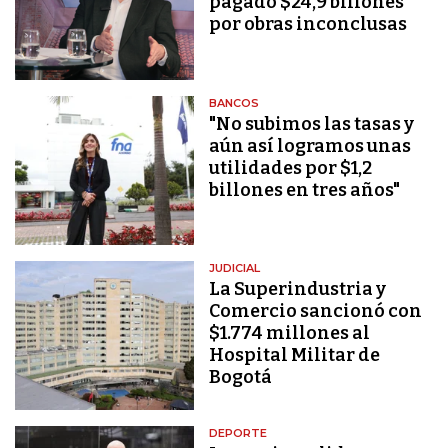
pagado $24,9 billones
por obras inconclusas
BANCOS
"No subimos las tasas y
aún así logramos unas
utilidades por $1,2
billones en tres años"
JUDICIAL
La Superindustria y
Comercio sancionó con
$1.774 millones al
Hospital Militar de
Bogotá
DEPORTE