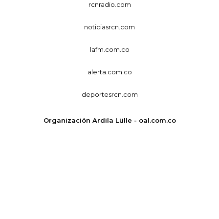
rcnradio.com
noticiasrcn.com
lafm.com.co
alerta.com.co
deportesrcn.com
Organización Ardila Lülle - oal.com.co