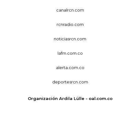
canalrcn.com
rcnradio.com
noticiasrcn.com
lafm.com.co
alerta.com.co
deportesrcn.com
Organización Ardila Lülle - oal.com.co