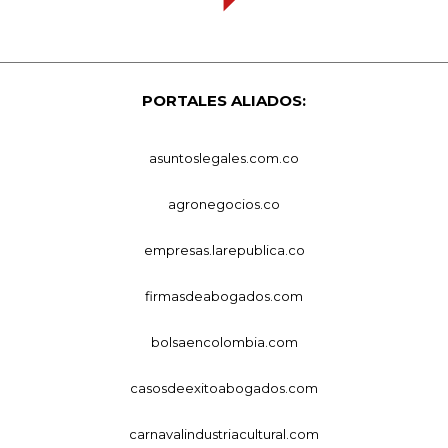
PORTALES ALIADOS:
asuntoslegales.com.co
agronegocios.co
empresas.larepublica.co
firmasdeabogados.com
bolsaencolombia.com
casosdeexitoabogados.com
carnavalindustriacultural.com