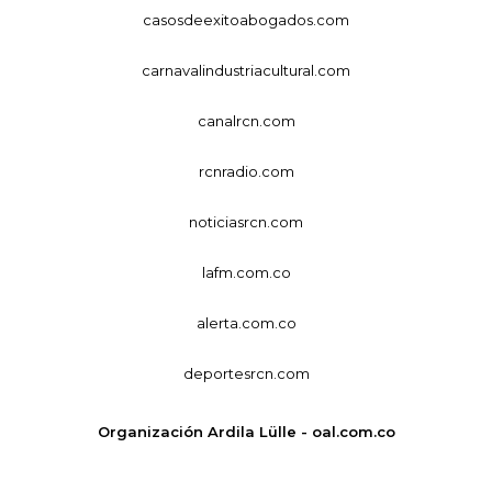
casosdeexitoabogados.com
carnavalindustriacultural.com
canalrcn.com
rcnradio.com
noticiasrcn.com
lafm.com.co
alerta.com.co
deportesrcn.com
Organización Ardila Lülle - oal.com.co