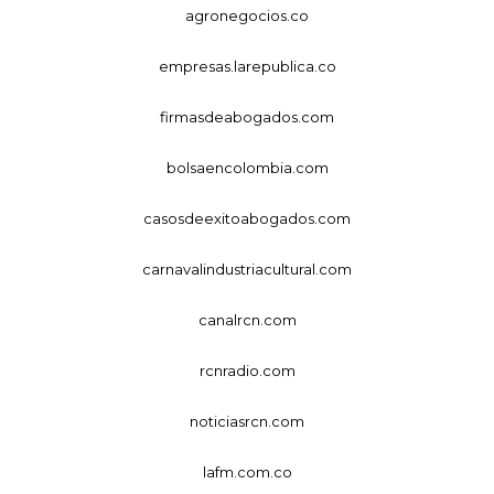
agronegocios.co
empresas.larepublica.co
firmasdeabogados.com
bolsaencolombia.com
casosdeexitoabogados.com
carnavalindustriacultural.com
canalrcn.com
rcnradio.com
noticiasrcn.com
lafm.com.co