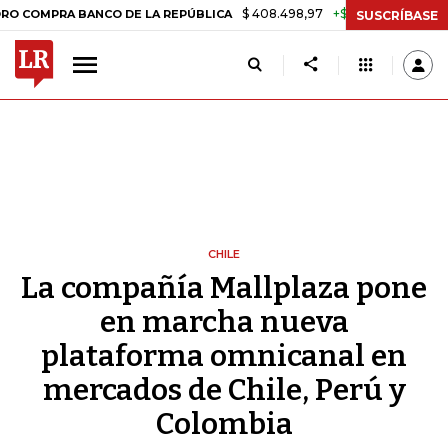
$ 408.498,97
+$ 8.753,81
+2,19%
RA BANCO DE LA REPÚBLICA
TA
SUSCRÍBASE
CHILE
La compañía Mallplaza pone
en marcha nueva
plataforma omnicanal en
mercados de Chile, Perú y
Colombia