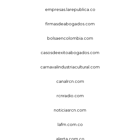
empresas.larepublica.co
firmasdeabogados.com
bolsaencolombia.com
casosdeexitoabogados.com
carnavalindustriacultural.com
canalrcn.com
rcnradio.com
noticiasrcn.com
lafm.com.co
alerta.com.co