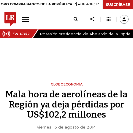
$ 408.498,97
+$ 8.753,81
+2,19%
PRA BANCO DE LA REPÚBLICA
TA
SUSCRÍBASE
EN VIVO
Posesión presidencial de Abelardo de la Espriell
GLOBOECONOMÍA
Mala hora de aerolíneas de la
Región ya deja pérdidas por
US$102,2 millones
viernes, 15 de agosto de 2014