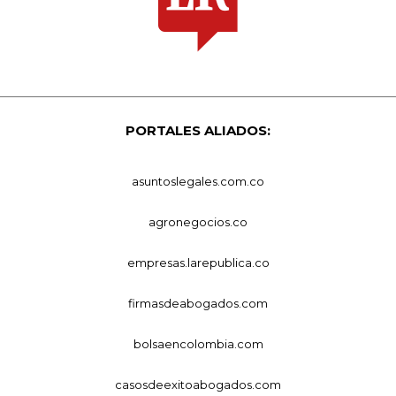
PORTALES ALIADOS:
asuntoslegales.com.co
agronegocios.co
empresas.larepublica.co
firmasdeabogados.com
bolsaencolombia.com
casosdeexitoabogados.com