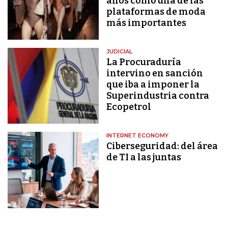
años como una de las
plataformas de moda
más importantes
JUDICIAL
La Procuraduría
intervino en sanción
que iba a imponer la
Superindustria contra
Ecopetrol
INTERNET ECONOMY
Ciberseguridad: del área
de TI a las juntas