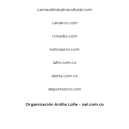
carnavalindustriacultural.com
canalrcn.com
rcnradio.com
noticiasrcn.com
lafm.com.co
alerta.com.co
deportesrcn.com
Organización Ardila Lülle - oal.com.co