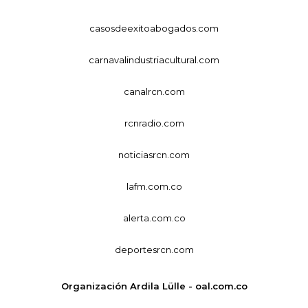
casosdeexitoabogados.com
carnavalindustriacultural.com
canalrcn.com
rcnradio.com
noticiasrcn.com
lafm.com.co
alerta.com.co
deportesrcn.com
Organización Ardila Lülle - oal.com.co