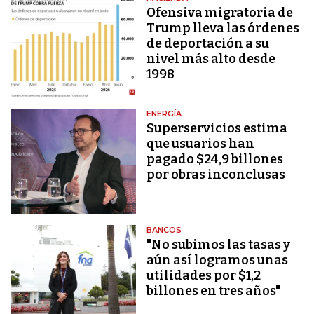
Ofensiva migratoria de
Trump lleva las órdenes
de deportación a su
nivel más alto desde
1998
ENERGÍA
Superservicios estima
que usuarios han
pagado $24,9 billones
por obras inconclusas
BANCOS
"No subimos las tasas y
aún así logramos unas
utilidades por $1,2
billones en tres años"