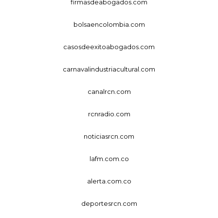
firmasdeabogados.com
bolsaencolombia.com
casosdeexitoabogados.com
carnavalindustriacultural.com
canalrcn.com
rcnradio.com
noticiasrcn.com
lafm.com.co
alerta.com.co
deportesrcn.com