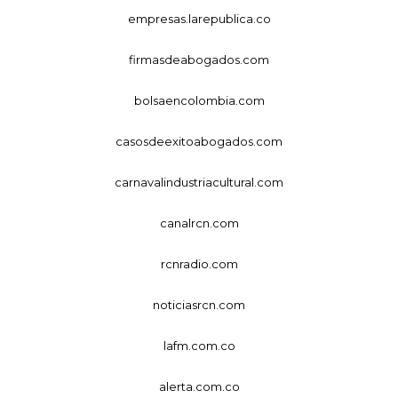
empresas.larepublica.co
firmasdeabogados.com
bolsaencolombia.com
casosdeexitoabogados.com
carnavalindustriacultural.com
canalrcn.com
rcnradio.com
noticiasrcn.com
lafm.com.co
alerta.com.co