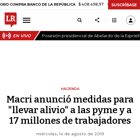
$ 408.498,97
+$ 8.753,81
+2,19%
RA BANCO DE LA REPÚBLICA
TA
SUSCRÍBASE
EN VIVO
Posesión presidencial de Abelardo de la Espriell
HACIENDA
Macri anunció medidas para
"llevar alivio" a las pyme y a
17 millones de trabajadores
miércoles, 14 de agosto de 2019