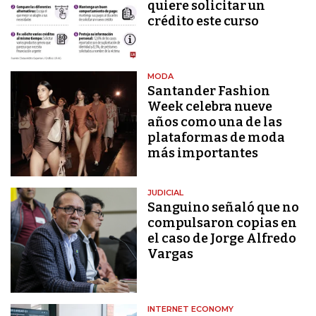
quiere solicitar un
crédito este curso
MODA
Santander Fashion
Week celebra nueve
años como una de las
plataformas de moda
más importantes
JUDICIAL
Sanguino señaló que no
compulsaron copias en
el caso de Jorge Alfredo
Vargas
INTERNET ECONOMY