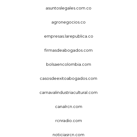
asuntoslegales.com.co
agronegocios.co
empresas.larepublica.co
firmasdeabogados.com
bolsaencolombia.com
casosdeexitoabogados.com
carnavalindustriacultural.com
canalrcn.com
rcnradio.com
noticiasrcn.com