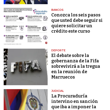
BANCOS
Conozca los seis pasos
que usted debe seguir si
quiere solicitar un
crédito este curso
DEPORTE
El debate sobre la
gobernanza de la Fifa
sobrevivirá a la tregua
en la reunión de
Marruecos
JUDICIAL
La Procuraduría
intervino en sanción
que iba a imponer la