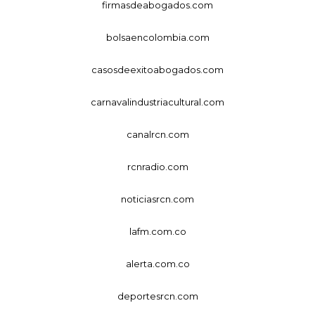
firmasdeabogados.com
bolsaencolombia.com
casosdeexitoabogados.com
carnavalindustriacultural.com
canalrcn.com
rcnradio.com
noticiasrcn.com
lafm.com.co
alerta.com.co
deportesrcn.com