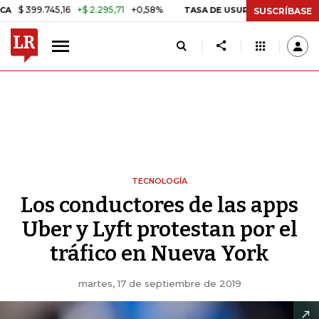
9.745,16
+$ 2.295,71
+0,58%
2
TASA DE USURA CRÉDITO CONSUMO
SUSCRÍBASE
TECNOLOGÍA
Los conductores de las apps
Uber y Lyft protestan por el
tráfico en Nueva York
martes, 17 de septiembre de 2019