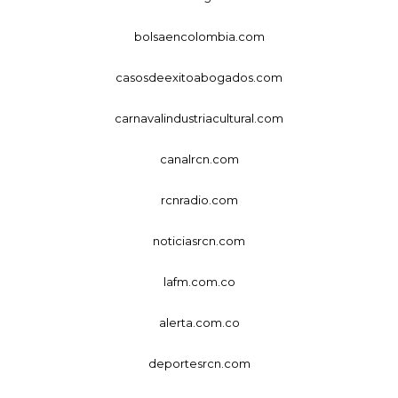
bolsaencolombia.com
casosdeexitoabogados.com
carnavalindustriacultural.com
canalrcn.com
rcnradio.com
noticiasrcn.com
lafm.com.co
alerta.com.co
deportesrcn.com