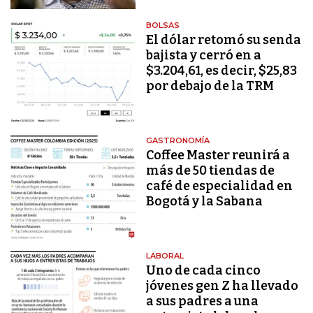
BOLSAS
El dólar retomó su senda
bajista y cerró en a
$3.204,61, es decir, $25,83
por debajo de la TRM
GASTRONOMÍA
Coffee Master reunirá a
más de 50 tiendas de
café de especialidad en
Bogotá y la Sabana
LABORAL
Uno de cada cinco
jóvenes gen Z ha llevado
a sus padres a una