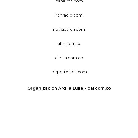
canalrcn.com
rcnradio.com
noticiasrcn.com
lafm.com.co
alerta.com.co
deportesrcn.com
Organización Ardila Lülle - oal.com.co