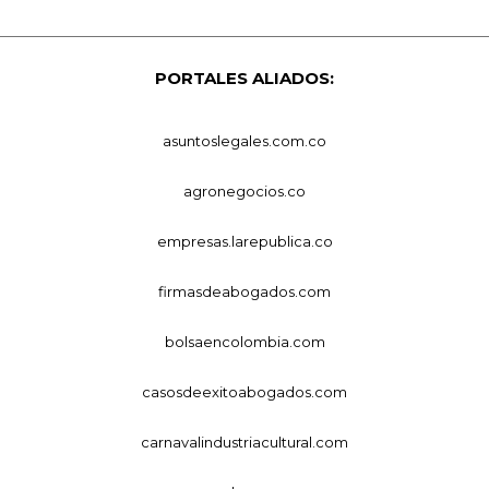
PORTALES ALIADOS:
asuntoslegales.com.co
agronegocios.co
empresas.larepublica.co
firmasdeabogados.com
bolsaencolombia.com
casosdeexitoabogados.com
carnavalindustriacultural.com