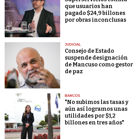
que usuarios han
pagado $24,9 billones
por obras inconclusas
JUDICIAL
Consejo de Estado
suspende designación
de Mancuso como gestor
de paz
BANCOS
"No subimos las tasas y
aún así logramos unas
utilidades por $1,2
billones en tres años"