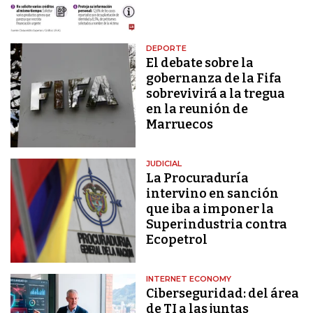
DEPORTE
El debate sobre la
gobernanza de la Fifa
sobrevivirá a la tregua
en la reunión de
Marruecos
JUDICIAL
La Procuraduría
intervino en sanción
que iba a imponer la
Superindustria contra
Ecopetrol
INTERNET ECONOMY
Ciberseguridad: del área
de TI a las juntas