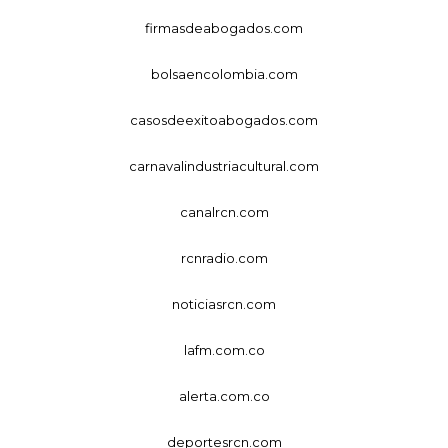
firmasdeabogados.com
bolsaencolombia.com
casosdeexitoabogados.com
carnavalindustriacultural.com
canalrcn.com
rcnradio.com
noticiasrcn.com
lafm.com.co
alerta.com.co
deportesrcn.com