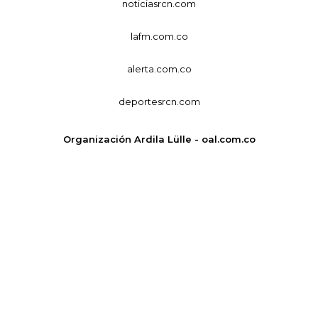
noticiasrcn.com
lafm.com.co
alerta.com.co
deportesrcn.com
Organización Ardila Lülle - oal.com.co