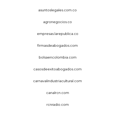
asuntoslegales.com.co
agronegocios.co
empresas.larepublica.co
firmasdeabogados.com
bolsaencolombia.com
casosdeexitoabogados.com
carnavalindustriacultural.com
canalrcn.com
rcnradio.com