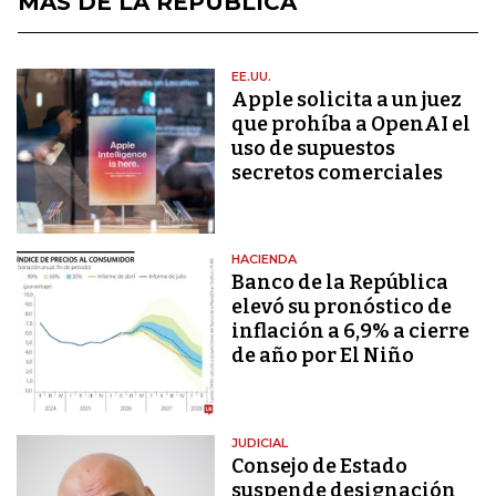
MÁS DE LA REPÚBLICA
EE.UU.
Apple solicita a un juez
que prohíba a OpenAI el
uso de supuestos
secretos comerciales
HACIENDA
Banco de la República
elevó su pronóstico de
inflación a 6,9% a cierre
de año por El Niño
JUDICIAL
Consejo de Estado
suspende designación