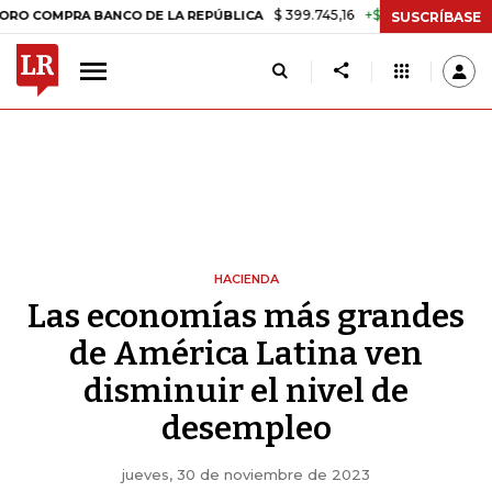
$ 399.745,16
+$ 2.295,71
+0,58%
RA BANCO DE LA REPÚBLICA
TAS
SUSCRÍBASE
HACIENDA
Las economías más grandes
de América Latina ven
disminuir el nivel de
desempleo
jueves, 30 de noviembre de 2023