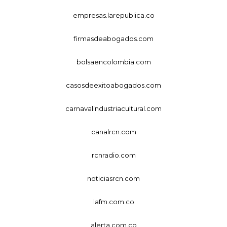
empresas.larepublica.co
firmasdeabogados.com
bolsaencolombia.com
casosdeexitoabogados.com
carnavalindustriacultural.com
canalrcn.com
rcnradio.com
noticiasrcn.com
lafm.com.co
alerta.com.co