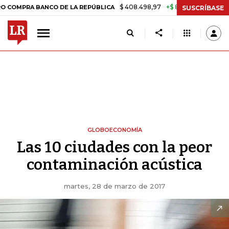
$ 408.498,97
+$ 8.753,81
+2,19%
BANCO DE LA REPÚBLICA
TASA D
SUSCRÍBASE
GLOBOECONOMÍA
Las 10 ciudades con la peor
contaminación acústica
martes, 28 de marzo de 2017