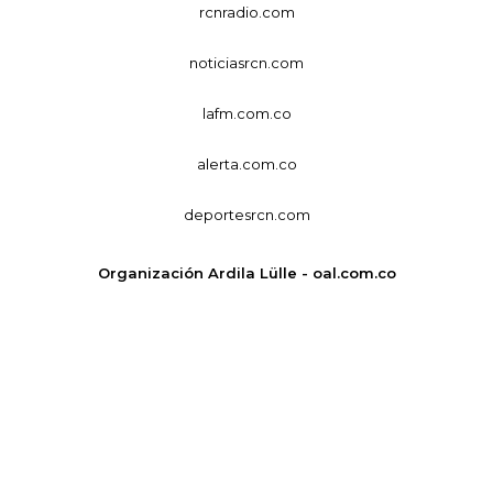
rcnradio.com
noticiasrcn.com
lafm.com.co
alerta.com.co
deportesrcn.com
Organización Ardila Lülle - oal.com.co