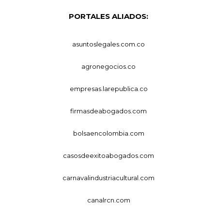
PORTALES ALIADOS:
asuntoslegales.com.co
agronegocios.co
empresas.larepublica.co
firmasdeabogados.com
bolsaencolombia.com
casosdeexitoabogados.com
carnavalindustriacultural.com
canalrcn.com