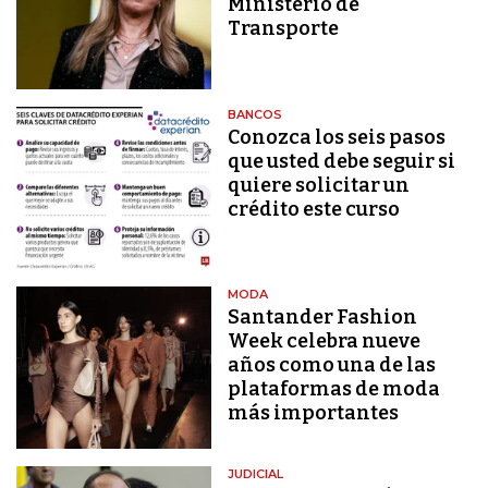
Ministerio de
Transporte
BANCOS
Conozca los seis pasos
que usted debe seguir si
quiere solicitar un
crédito este curso
MODA
Santander Fashion
Week celebra nueve
años como una de las
plataformas de moda
más importantes
JUDICIAL