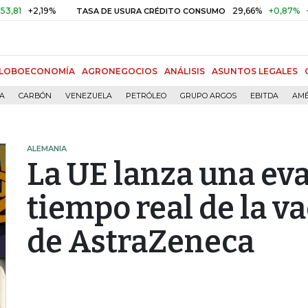
2,19%
29,66%
+0,87%
+3,02%
TASA DE USURA CRÉDITO CONSUMO
LOBOECONOMÍA
AGRONEGOCIOS
ANÁLISIS
ASUNTOS LEGALES
ÍA
CARBÓN
VENEZUELA
PETRÓLEO
GRUPO ARGOS
EBITDA
AMÉ
ALEMANIA
La UE lanza una ev
tiempo real de la v
de AstraZeneca