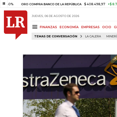
$ 408.498,97
+$ 8.753,81
+
ORO COMPRA BANCO DE LA REPÚBLICA
JUEVES, 06 DE AGOSTO DE 2026
FINANZAS
ECONOMÍA
EMPRESAS
OCIO
G
TEMAS DE CONVERSACIÓN
LA CALERA
MINER