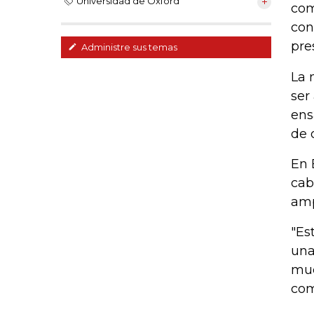
Universidad de Oxford
com
con
pre
Administre sus temas
La 
ser
ens
de 
En 
cab
amp
"Es
una
muc
com