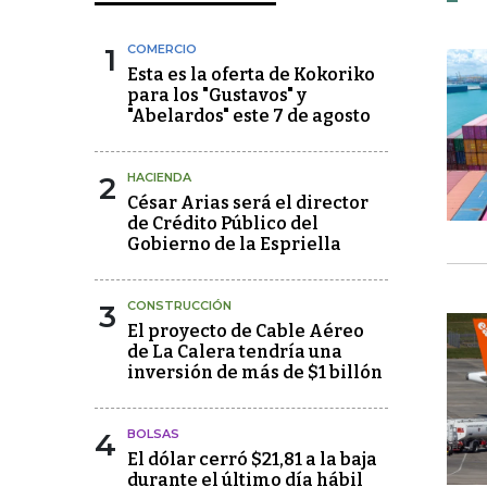
1
COMERCIO
Esta es la oferta de Kokoriko
para los "Gustavos" y
"Abelardos" este 7 de agosto
2
HACIENDA
César Arias será el director
de Crédito Público del
Gobierno de la Espriella
3
CONSTRUCCIÓN
El proyecto de Cable Aéreo
de La Calera tendría una
inversión de más de $1 billón
4
BOLSAS
El dólar cerró $21,81 a la baja
durante el último día hábil