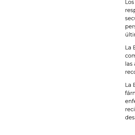
Los
res
sec
per
últ
La 
com
las
rec
La 
fár
enf
rec
des