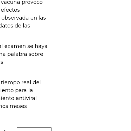
la vacuna provocó
 efectos
a observada en las
datos de las
el examen se haya
ma palabra sobre
as
tiempo real del
iento para la
ento antiviral
unos meses