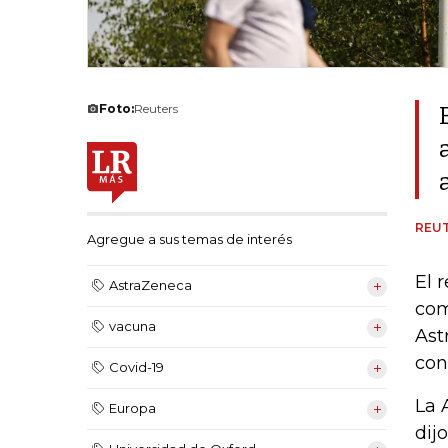
Foto:
Reuters
REU
Agregue a sus temas de interés
El 
AstraZeneca
com
vacuna
Ast
con
Covid-19
La 
Europa
dij