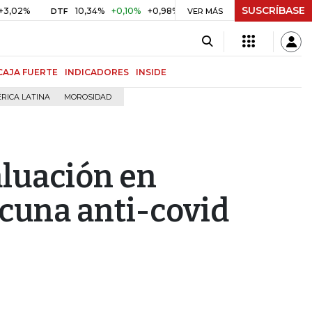
SUSCRÍBASE
10,34%
+0,10%
+0,98%
$ 416,86
+$ 0,05
+0,01%
DTF
UVR
VER MÁS
CAJA FUERTE
INDICADORES
INSIDE
RICA LATINA
MOROSIDAD
aluación en
acuna anti-covid