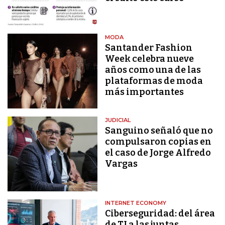
MODA
Santander Fashion
Week celebra nueve
años como una de las
plataformas de moda
más importantes
JUDICIAL
Sanguino señaló que no
compulsaron copias en
el caso de Jorge Alfredo
Vargas
INTERNET ECONOMY
Ciberseguridad: del área
de TI a las juntas