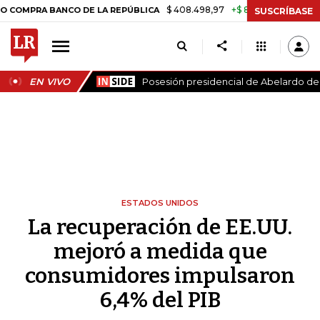
$ 408.498,97
+$ 8.753,81
+2,19%
 BANCO DE LA REPÚBLICA
TASA 
SUSCRÍBASE
EN VIVO
Posesión presidencial de Abelardo de l
ESTADOS UNIDOS
La recuperación de EE.UU.
mejoró a medida que
consumidores impulsaron
6,4% del PIB