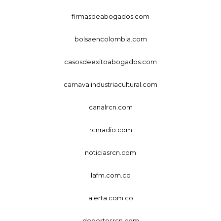
firmasdeabogados.com
bolsaencolombia.com
casosdeexitoabogados.com
carnavalindustriacultural.com
canalrcn.com
rcnradio.com
noticiasrcn.com
lafm.com.co
alerta.com.co
deportesrcn.com