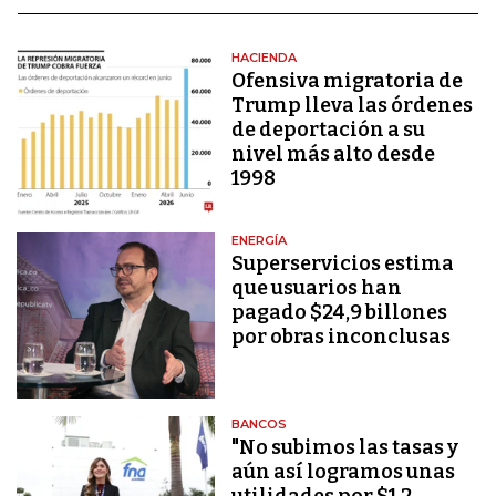
HACIENDA
Ofensiva migratoria de
Trump lleva las órdenes
de deportación a su
nivel más alto desde
1998
ENERGÍA
Superservicios estima
que usuarios han
pagado $24,9 billones
por obras inconclusas
BANCOS
"No subimos las tasas y
aún así logramos unas
utilidades por $1,2