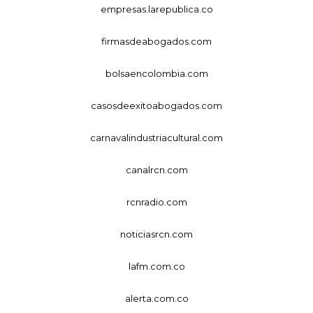
empresas.larepublica.co
firmasdeabogados.com
bolsaencolombia.com
casosdeexitoabogados.com
carnavalindustriacultural.com
canalrcn.com
rcnradio.com
noticiasrcn.com
lafm.com.co
alerta.com.co