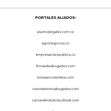
PORTALES ALIADOS:
asuntoslegales.com.co
agronegocios.co
empresas.larepublica.co
firmasdeabogados.com
bolsaencolombia.com
casosdeexitoabogados.com
carnavalindustriacultural.com