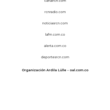
canalrcn.com
rcnradio.com
noticiasrcn.com
lafm.com.co
alerta.com.co
deportesrcn.com
Organización Ardila Lülle - oal.com.co