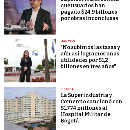
que usuarios han
pagado $24,9 billones
por obras inconclusas
BANCOS
"No subimos las tasas y
aún así logramos unas
utilidades por $1,2
billones en tres años"
JUDICIAL
La Superindustria y
Comercio sancionó con
$1.774 millones al
Hospital Militar de
Bogotá