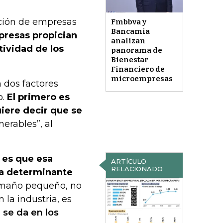
ación de empresas
Fmbbva y
Bancamia
presas propician
analizan
tividad de los
panorama de
Bienestar
Financiero de
microempresas
 dos factores
o.
El primero es
uiere decir que se
erables”, al
 es que esa
ARTÍCULO
RELACIONADO
ea determinante
tamaño pequeño, no
 la industria, es
 se da en los