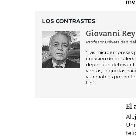
mer
LOS CONTRASTES
Giovanni Rey
Profesor Universidad del
“Las microempresas p
creación de empleo. 
dependen del inventar
ventas, lo que las ha
vulnerables por no te
fijo”.
El 
Ale
Uni
tej