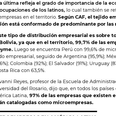
a última refleja el grado de importancia de la e
ocupaciones de los latinos,
lo cual también se ref
empresas en el territorio.
Según CAF, el tejido em
ión está conformado de predominante por las
ste tipo de distribución empresarial es sobre t
Bolivia, ya que en el territorio, 99,7% de las e
pyme.
Luego se encuentra Perú con 99,6% de mic
ido empresarial, seguido de Argentina (95,9%); Méxi
,6%); Colombia (92%); El Salvador (91%); Uruguay (8
osta Rica con 63,5%.
vanni Reyes, profesor de la Escuela de Administra
versidad del Rosario, dijo que, en todos los país
rica Latina,
97% de las empresas que existen en
án catalogadas como microempresas.