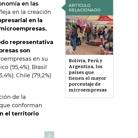
conomía en las
ARTÍCULO
RELACIONADO
leja en la creación
presarial en la
 microempresas.
odo representativa
mpresas son
roempresas en su
Bolivia, Perú y
co (95,4%); Brasil
Argentina, los
países que
3,4%); Chile (79,2%)
tienen el mayor
porcentaje de
microempresas
ción de la
es que conforman
 el territorio