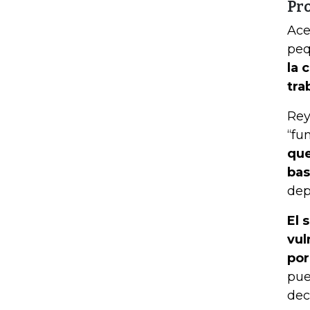
Pr
Ace
peq
la 
tra
Rey
“fu
que
bas
dep
El 
vul
por
pue
dec