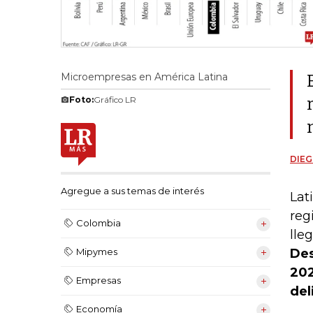
Microempresas en América Latina
Foto:
Gráfico LR
DIEG
Agregue a sus temas de interés
Lat
reg
Colombia
lle
Des
Mipymes
202
Empresas
del
Economía