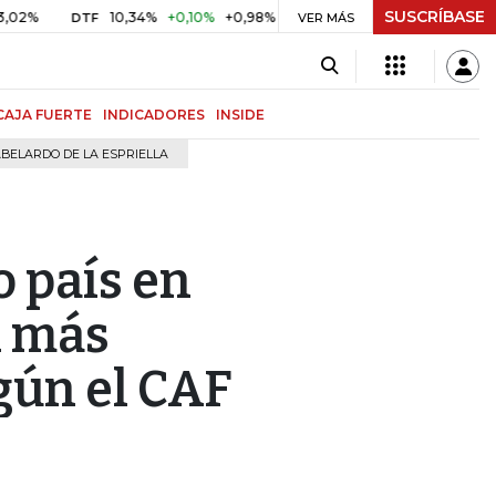
SUSCRÍBASE
10,34%
+0,10%
+0,98%
$ 416,91
+$ 0,05
+0,01%
DTF
UVR
VER MÁS
CAJA FUERTE
INDICADORES
INSIDE
BELARDO DE LA ESPRIELLA
o país en
n más
gún el CAF