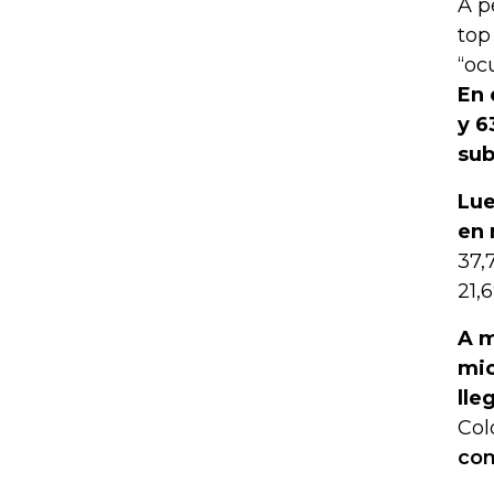
A p
top
“oc
En 
y 6
sub
Lue
en 
37,
21,
A m
mic
lle
Col
com