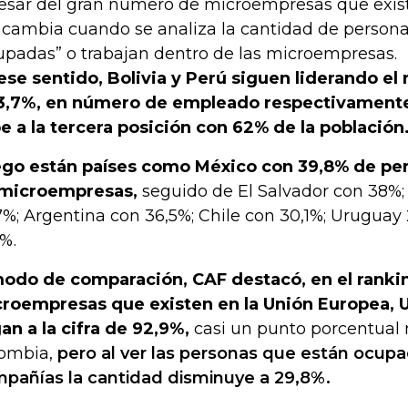
esar del gran número de microempresas que existe
 cambia cuando se analiza la cantidad de person
upadas” o trabajan dentro de las microempresas.
ese sentido, Bolivia y Perú siguen liderando el
3,7%, en número de empleado respectivamente
e a la tercera posición con 62% de la población
go están países como México con 39,8% de pe
microempresas,
seguido de El Salvador con 38%;
7%; Argentina con 36,5%; Chile con 30,1%; Uruguay 
6%.
odo de comparación, CAF destacó, en el rankin
roempresas que existen en la Unión Europea, UE
gan a la cifra de 92,9%,
casi un punto porcentual
ombia,
pero al ver las personas que están ocup
pañías la cantidad disminuye a 29,8%.