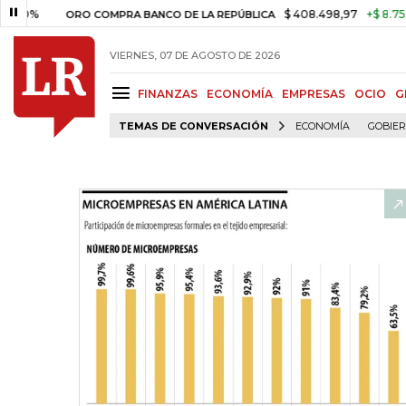
%
$ 408.498,97
+$ 8.753,81
+
ORO COMPRA BANCO DE LA REPÚBLICA
VIERNES, 07 DE AGOSTO DE 2026
FINANZAS
ECONOMÍA
EMPRESAS
OCIO
G
TEMAS DE CONVERSACIÓN
ECONOMÍA
GOBIE