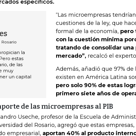
cados específicos.
“Las microempresas tendrían
cuestiones de la ley, que hac
formal de la economía,
pero 
es
con la cuestión mínima por
 Rosario
tratando de consolidar una
ropician la
mercado”,
recalcó el experto
Pero estas
io, de las
Además, añadió que 97% de 
ce muy
ner un capital
existen en América Latina s
pero solo 90% de estas logr
primero siete años de oper
aporte de las microempresas al PIB
jandro Useche, profesor de la Escuela de Administ
versidad del Rosario, agregó que estas empresas,
ido empresarial,
aportan 40% al producto interno