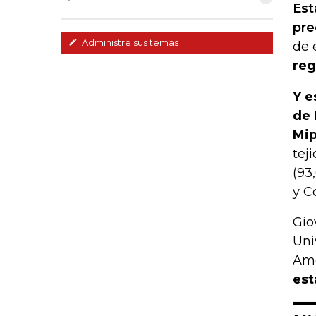
Est
pre
Administre sus temas
de 
reg
Y e
de 
Mi
tej
(93
y C
Gio
Uni
Amé
est