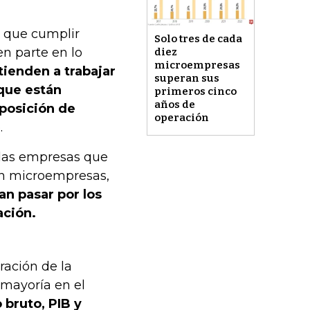
 que cumplir
Solo tres de cada
en parte en lo
diez
microempresas
tienden a trabajar
superan sus
que están
primeros cinco
años de
 posición de
operación
.
las empresas que
on microempresas,
an pasar por los
ación.
ración de la
 mayoría en el
 bruto, PIB y