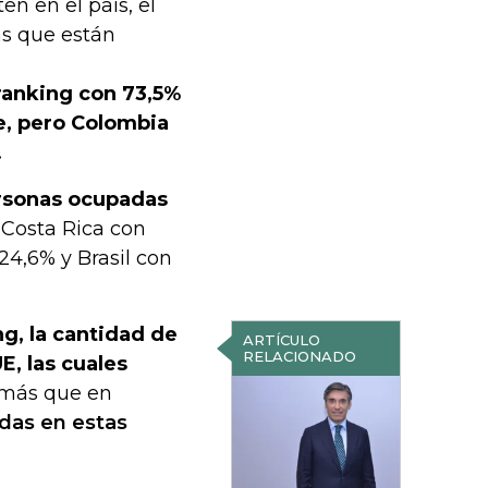
n en el país, el
as que están
 ranking con 73,5%
, pero Colombia
.
rsonas ocupadas
 Costa Rica con
24,6% y Brasil con
g, la cantidad de
ARTÍCULO
RELACIONADO
, las cuales
 más que en
adas en estas