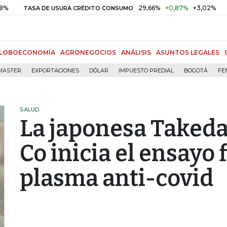
29,66%
+0,87%
+3,02%
TASA DE USURA CRÉDITO CONSUMO
DTF
LOBOECONOMÍA
AGRONEGOCIOS
ANÁLISIS
ASUNTOS LEGALES
MASTER
EXPORTACIONES
DÓLAR
IMPUESTO PREDIAL
BOGOTÁ
FE
SALUD
La japonesa Taked
Co inicia el ensayo 
plasma anti-covid