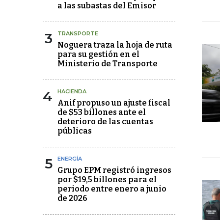
a las subastas del Emisor
3
TRANSPORTE
Noguera traza la hoja de ruta
para su gestión en el
Ministerio de Transporte
4
HACIENDA
Anif propuso un ajuste fiscal
de $53 billones ante el
deterioro de las cuentas
públicas
5
ENERGÍA
Grupo EPM registró ingresos
por $19,5 billones para el
periodo entre enero a junio
de 2026