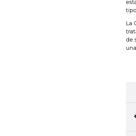
est
tip
La 
tra
de 
una