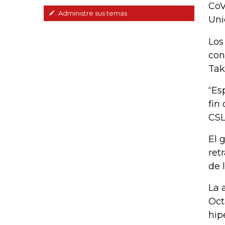
CoV
Administre sus temas
Uni
Los
con
Tak
“Es
fin
CSL
El 
ret
de 
La 
Oct
hip