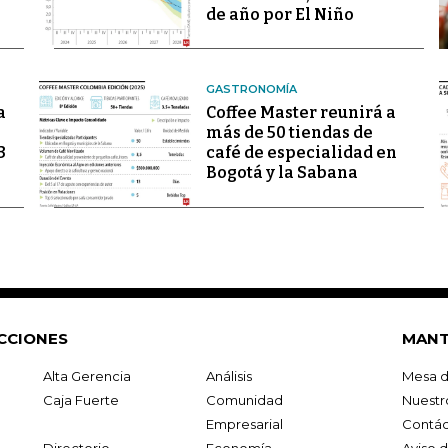
de año por El Niño
GASTRONOMÍA
a
Coffee Master reunirá a
más de 50 tiendas de
3
café de especialidad en
Bogotá y la Sabana
CCIONES
MANT
Alta Gerencia
Análisis
Mesa d
Caja Fuerte
Comunidad
Nuestr
Empresarial
Contác
Directorio
Economía
Aviso 