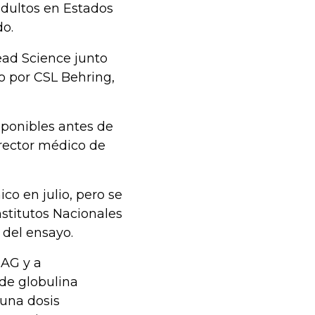
adultos en Estados
do.
ead Science junto
o por CSL Behring,
sponibles antes de
irector médico de
co en julio, pero se
nstitutos Nacionales
 del ensayo.
 AG y a
de globulina
una dosis