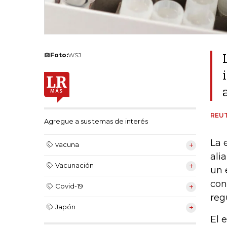
Foto:
WSJ
REU
Agregue a sus temas de interés
La 
vacuna
ali
Vacunación
un 
con
Covid-19
reg
Japón
El 