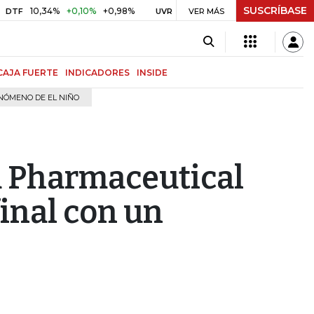
SUSCRÍBASE
10,34%
+0,10%
+0,98%
$ 416,81
+$ 0,05
+0,01%
UVR
VER MÁS
BITCOIN
CAJA FUERTE
INDICADORES
INSIDE
NÓMENO DE EL NIÑO
a Pharmaceutical
final con un