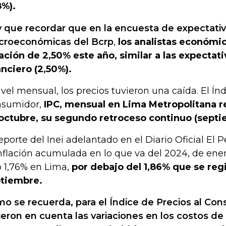
8%).
 que recordar que en la encuesta de expectati
roeconómicas del Bcrp
,
los analistas económi
lación de 2,50% este año, similar a las expectat
anciero (2,50%).
ivel mensual, los precios tuvieron una caída. El Índ
sumidor,
IPC, mensual en Lima Metropolitana 
octubre, su segundo retroceso continuo (septi
reporte del Inei adelantado en el Diario Oficial El
inflación acumulada en lo que va del 2024, de ener
o 1,76% en Lima,
por debajo del 1,86% que se regi
tiembre.
o se recuerda, para el Índice de Precios al Co
ieron en cuenta las variaciones en los costos de