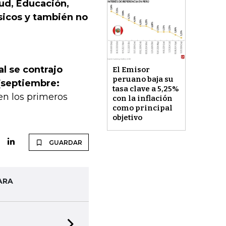
ud, Educación,
ásicos y también no
l se contrajo
El Emisor
peruano baja su
(septiembre:
tasa clave a 5,25%
en los primeros
con la inflación
como principal
objetivo
GUARDAR
ARA