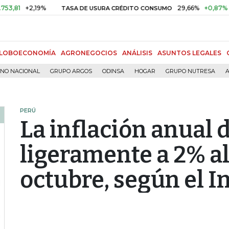
+2,19%
29,66%
+0,87%
+3,02
TASA DE USURA CRÉDITO CONSUMO
LOBOECONOMÍA
AGRONEGOCIOS
ANÁLISIS
ASUNTOS LEGALES
RNO NACIONAL
GRUPO ARGOS
ODINSA
HOGAR
GRUPO NUTRESA
A
PERÚ
La inflación anual 
ligeramente a 2% al
octubre, según el I