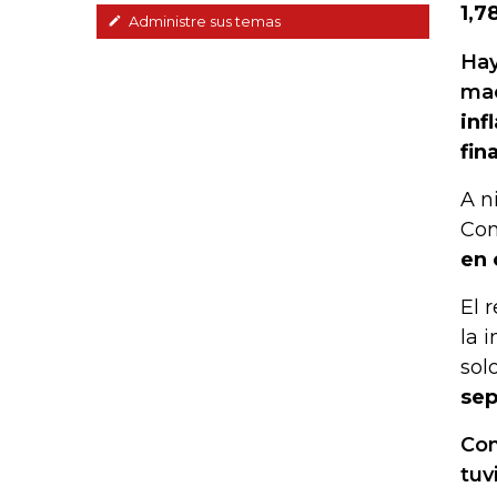
1,7
Administre sus temas
Hay
mac
inf
fin
A n
Con
en 
El 
la 
sol
sep
Com
tuv