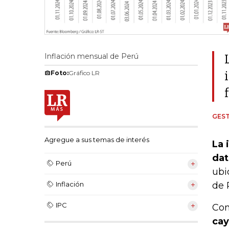
Inflación mensual de Perú
Foto:
Gráfico LR
GEST
Agregue a sus temas de interés
La 
dat
Perú
ubi
de 
Inflación
IPC
Con
cay