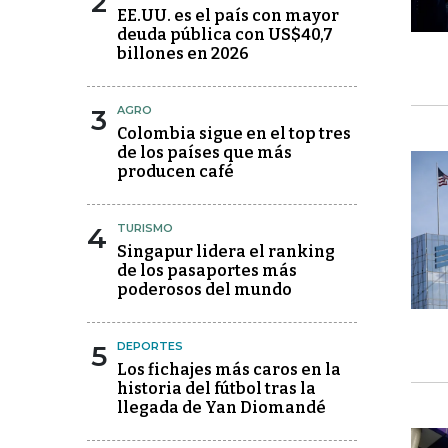
2
EE.UU. es el país con mayor
deuda pública con US$40,7
billones en 2026
3
AGRO
Colombia sigue en el top tres
de los países que más
producen café
4
TURISMO
Singapur lidera el ranking
de los pasaportes más
poderosos del mundo
5
DEPORTES
Los fichajes más caros en la
historia del fútbol tras la
llegada de Yan Diomandé