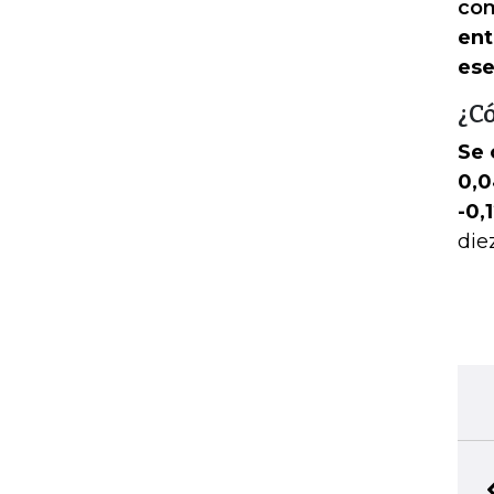
co
ent
ese
¿Có
Se 
0,0
-0,
die