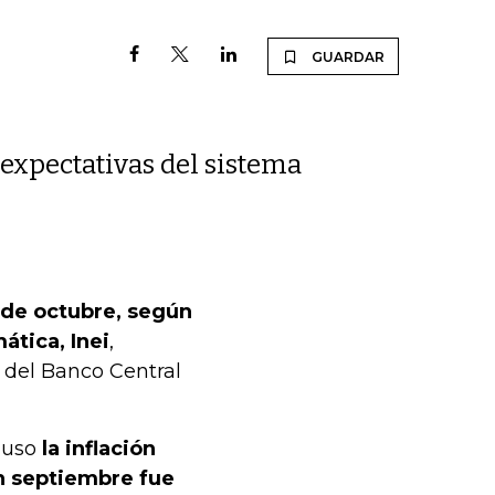
GUARDAR
s expectativas del sistema
e de octubre, según
ática, Inei
,
 del Banco Central
cluso
la inflación
en septiembre fue