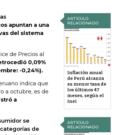
vas
ARTÍCULO
RELACIONADO
cos apuntan a una
ivas del sistema
ice de Precios al
retrocedió 0,09%
embre: -0,24%).
Inflación anual
de Perú alcanza
 Peruano indica que
su menor tasa de
los últimos 47
o a octubre, es de
meses, según el
stró a
Inei
nsumidor se
ARTÍCULO
RELACIONADO
 categorías de