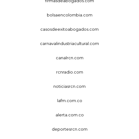
firmasdeabogados.com
bolsaencolombia.com
casosdeexitoabogados.com
carnavalindustriacultural.com
canalrcn.com
rcnradio.com
noticiasrcn.com
lafm.com.co
alerta.com.co
deportesrcn.com