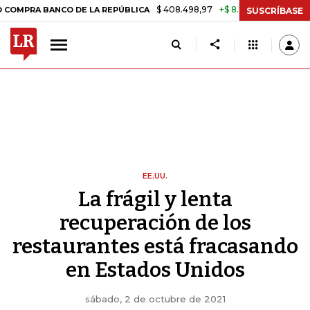
$ 408.498,97
+$ 8.753,81
+2,19%
ANCO DE LA REPÚBLICA
TASA DE
SUSCRÍBASE
EE.UU.
La frágil y lenta
recuperación de los
restaurantes está fracasando
en Estados Unidos
sábado, 2 de octubre de 2021