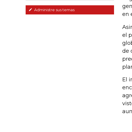
gen
Administre sus temas
en 
Asi
el 
glo
de 
pre
pla
El 
enc
agr
vis
aum