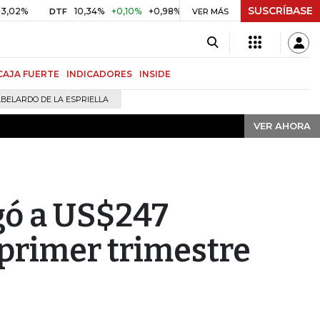
SUSCRÍBASE
VER AHORA
10,34%
+0,10%
+0,98%
$ 416,91
+$ 0,05
+0,01%
DTF
UVR
VER MÁS
CAJA FUERTE
INDICADORES
INSIDE
BELARDO DE LA ESPRIELLA
VER AHORA
gó a US$247
 primer trimestre