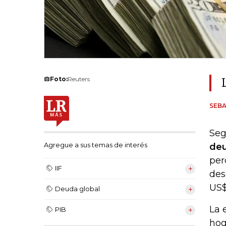
Foto:
Reuters
SEB
Seg
Agregue a sus temas de interés
deu
per
IIF
des
US$
Deuda global
La 
PIB
hog