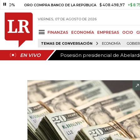
Posesión presidencial de Abelardo
EN VIVO
%
$ 408.498,97
+$ 8.753,81
+
ORO COMPRA BANCO DE LA REPÚBLICA
VIERNES, 07 DE AGOSTO DE 2026
FINANZAS
ECONOMÍA
EMPRESAS
OCIO
G
TEMAS DE CONVERSACIÓN
ECONOMÍA
GOBIE
Posesión presidencial de Abelardo
EN VIVO