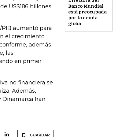
Directora del
 de US$186 billones
Banco Mundial
está preocupada
por la deuda
global
al/PIB aumentó para
n el crecimiento
isconforme, además
, las
iendo en primer
va no financiera se
uiza. Además,
 y Dinamarca han
GUARDAR