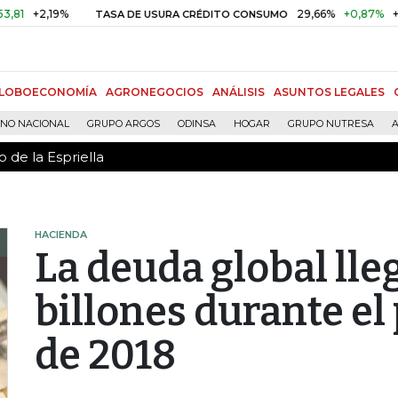
 de la Espriella
2,19%
29,66%
+0,87%
+3,02%
TASA DE USURA CRÉDITO CONSUMO
LOBOECONOMÍA
AGRONEGOCIOS
ANÁLISIS
ASUNTOS LEGALES
RNO NACIONAL
GRUPO ARGOS
ODINSA
HOGAR
GRUPO NUTRESA
A
 de la Espriella
HACIENDA
La deuda global lle
billones durante el
de 2018