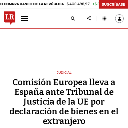
$ 408.498,97
+$ 8.753,81
+2,19%
RA BANCO DE LA REPÚBLICA
TAS
SUSCRÍBASE
JUDICIAL
Comisión Europea lleva a
España ante Tribunal de
Justicia de la UE por
declaración de bienes en el
extranjero