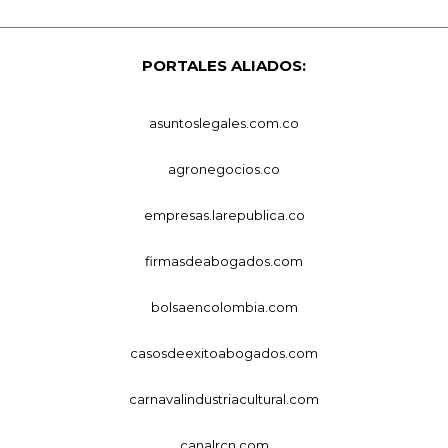
PORTALES ALIADOS:
asuntoslegales.com.co
agronegocios.co
empresas.larepublica.co
firmasdeabogados.com
bolsaencolombia.com
casosdeexitoabogados.com
carnavalindustriacultural.com
canalrcn.com