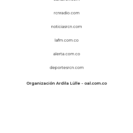
rcnradio.com
noticiasrcn.com
lafm.com.co
alerta.com.co
deportesrcn.com
Organización Ardila Lülle - oal.com.co