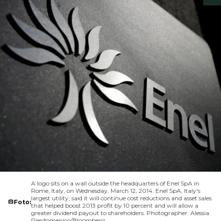
A logo sits on a wall outside the headquarters of Enel SpA in
Rome, Italy, on Wednesday, March 12, 2014. Enel SpA, Italy's
largest utility, said it will continue cost reductions and asset sales
Foto:
that helped boost 2013 profit by 10 percent and will allow a
greater dividend payout to shareholders. Photographer: Alessia
Pierdomenico/Bloomberg