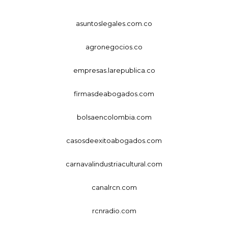
asuntoslegales.com.co
agronegocios.co
empresas.larepublica.co
firmasdeabogados.com
bolsaencolombia.com
casosdeexitoabogados.com
carnavalindustriacultural.com
canalrcn.com
rcnradio.com