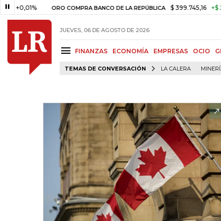
,01%
$ 399.745,16
+$ 2.295,71
ORO COMPRA BANCO DE LA REPÚBLICA
JUEVES, 06 DE AGOSTO DE 2026
FINANZAS
ECONOMÍA
EMPRESAS
OCIO
G
TEMAS DE CONVERSACIÓN
LA CALERA
MINER