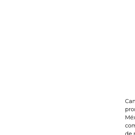
Can
pro
Méx
com
de 