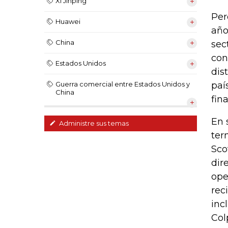
Xi Jinping
Per
Huawei
año
China
sec
con
Estados Unidos
dis
paí
Guerra comercial entre Estados Unidos y
China
fin
En 
Administre sus temas
ter
Sco
dir
ope
rec
inc
Col