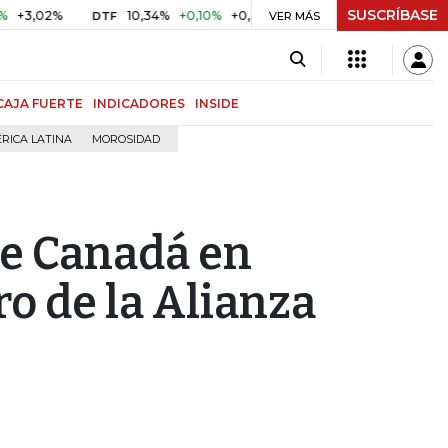
SUSCRÍBASE
2%
10,34%
+0,10%
+0,98%
$ 416,86
+$ 0,05
+0,01%
DTF
UVR
VER MÁS
CAJA FUERTE
INDICADORES
INSIDE
RICA LATINA
MOROSIDAD
ne Canadá en
o de la Alianza