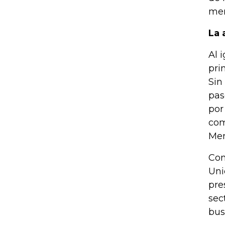
mer
La 
Al 
pri
Sin
pas
por
com
Men
Con
Uni
pre
sec
bus