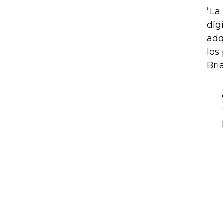
“La
díg
adq
los
Bri