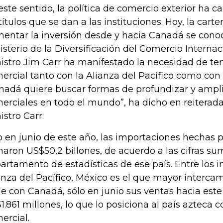
este sentido, la política de comercio exterior ha 
 títulos que se dan a las instituciones. Hoy, la car
entar la inversión desde y hacia Canadá se cono
isterio de la Diversificación del Comercio Internaci
istro Jim Carr ha manifestado la necesidad de te
ercial tanto con la Alianza del Pacífico como con 
nadá quiere buscar formas de profundizar y ampli
erciales en todo el mundo”, ha dicho en reiterada
istro Carr.
o en junio de este año, las importaciones hechas
aron US$50,2 billones, de acuerdo a las cifras sum
artamento de estadísticas de ese país. Entre los i
anza del Pacífico, México es el que mayor interca
ne con Canadá, sólo en junio sus ventas hacia est
1.861 millones, lo que lo posiciona al país azteca 
ercial.