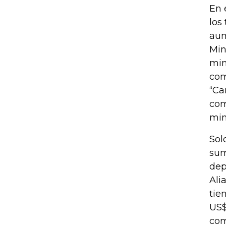
En 
los
aum
Min
min
com
“Ca
com
min
Sol
sum
dep
Ali
tie
US$
com