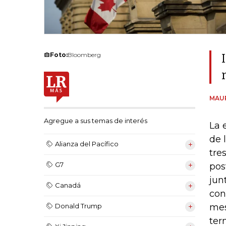
Foto:
Bloomberg
MAU
Agregue a sus temas de interés
La 
de 
Alianza del Pacífico
tre
G7
pos
jun
Canadá
con
mes
Donald Trump
ter