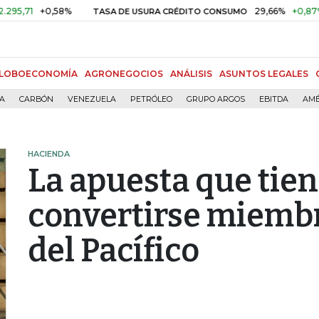
+0,58%
29,66%
+0,87%
+3,0
TASA DE USURA CRÉDITO CONSUMO
LOBOECONOMÍA
AGRONEGOCIOS
ANÁLISIS
ASUNTOS LEGALES
ÍA
CARBÓN
VENEZUELA
PETRÓLEO
GRUPO ARGOS
EBITDA
AMÉ
HACIENDA
La apuesta que tie
convertirse miembr
del Pacífico