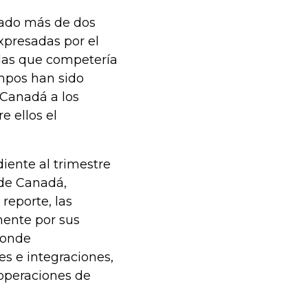
omado más de dos
xpresadas por el
 las que competería
mpos han sido
 Canadá a los
e ellos el
iente al trimestre
 de Canadá,
 reporte, las
mente por sus
 donde
s e integraciones,
 operaciones de