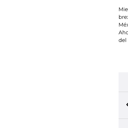
Mie
bre
Méx
Aho
del