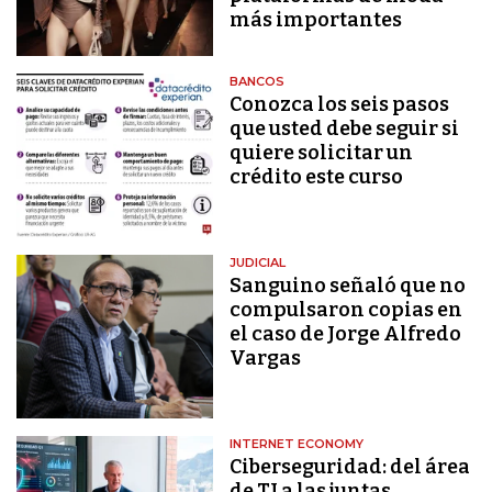
más importantes
BANCOS
Conozca los seis pasos
que usted debe seguir si
quiere solicitar un
crédito este curso
JUDICIAL
Sanguino señaló que no
compulsaron copias en
el caso de Jorge Alfredo
Vargas
INTERNET ECONOMY
Ciberseguridad: del área
de TI a las juntas