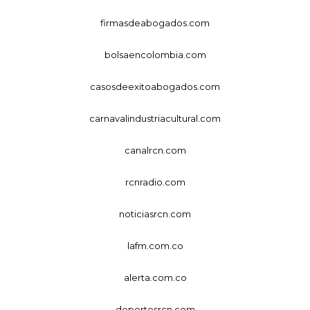
firmasdeabogados.com
bolsaencolombia.com
casosdeexitoabogados.com
carnavalindustriacultural.com
canalrcn.com
rcnradio.com
noticiasrcn.com
lafm.com.co
alerta.com.co
deportesrcn.com