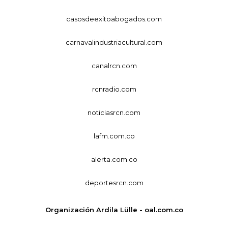
casosdeexitoabogados.com
carnavalindustriacultural.com
canalrcn.com
rcnradio.com
noticiasrcn.com
lafm.com.co
alerta.com.co
deportesrcn.com
Organización Ardila Lülle - oal.com.co