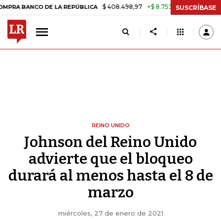
$ 408.498,97
+$ 8.753,81
+2,19%
O DE LA REPÚBLICA
TASA DE U
SUSCRÍBASE
REINO UNIDO
Johnson del Reino Unido
advierte que el bloqueo
durará al menos hasta el 8 de
marzo
miércoles, 27 de enero de 2021