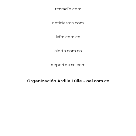
rcnradio.com
noticiasrcn.com
lafm.com.co
alerta.com.co
deportesrcn.com
Organización Ardila Lülle - oal.com.co