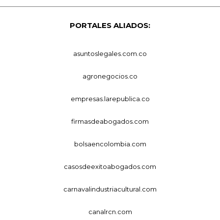
PORTALES ALIADOS:
asuntoslegales.com.co
agronegocios.co
empresas.larepublica.co
firmasdeabogados.com
bolsaencolombia.com
casosdeexitoabogados.com
carnavalindustriacultural.com
canalrcn.com