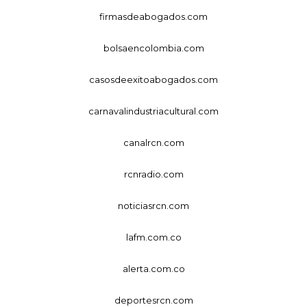
firmasdeabogados.com
bolsaencolombia.com
casosdeexitoabogados.com
carnavalindustriacultural.com
canalrcn.com
rcnradio.com
noticiasrcn.com
lafm.com.co
alerta.com.co
deportesrcn.com