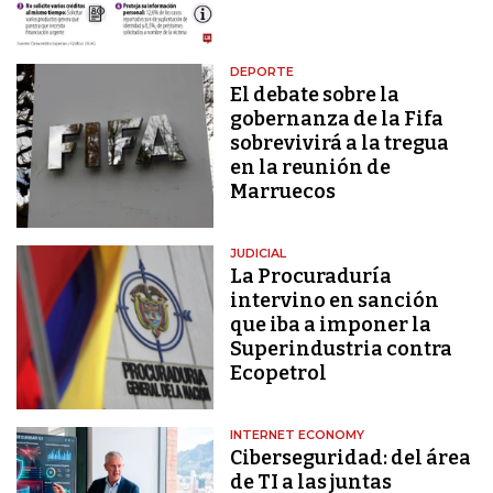
DEPORTE
El debate sobre la
gobernanza de la Fifa
sobrevivirá a la tregua
en la reunión de
Marruecos
JUDICIAL
La Procuraduría
intervino en sanción
que iba a imponer la
Superindustria contra
Ecopetrol
INTERNET ECONOMY
Ciberseguridad: del área
de TI a las juntas