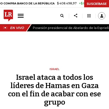
$ 408.498,97
+$ 8.753,81
+2,19%
A BANCO DE LA REPÚBLICA
TASA
SUSCRÍBASE
EN VIVO
Posesión presidencial de Abelardo de la Espriell
ISRAEL
Israel ataca a todos los
líderes de Hamas en Gaza
con el fin de acabar con ese
grupo