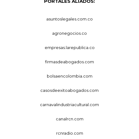
PORTALES ALIADOS:
asuntoslegales.com.co
agronegocios.co
empresas.larepublica.co
firmasdeabogados.com
bolsaencolombia.com
casosdeexitoabogados.com
carnavalindustriacultural.com
canalrcn.com
rcnradio.com