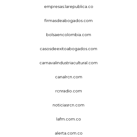
empresas.larepublica.co
firmasdeabogados.com
bolsaencolombia.com
casosdeexitoabogados.com
carnavalindustriacultural.com
canalrcn.com
rcnradio.com
noticiasrcn.com
lafm.com.co
alerta.com.co