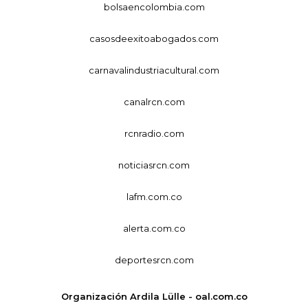
bolsaencolombia.com
casosdeexitoabogados.com
carnavalindustriacultural.com
canalrcn.com
rcnradio.com
noticiasrcn.com
lafm.com.co
alerta.com.co
deportesrcn.com
Organización Ardila Lülle - oal.com.co