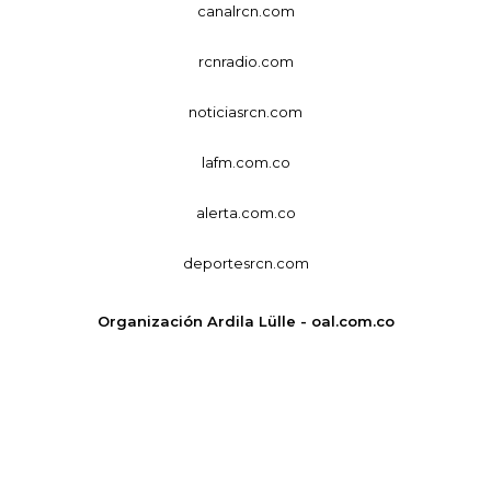
canalrcn.com
rcnradio.com
noticiasrcn.com
lafm.com.co
alerta.com.co
deportesrcn.com
Organización Ardila Lülle - oal.com.co