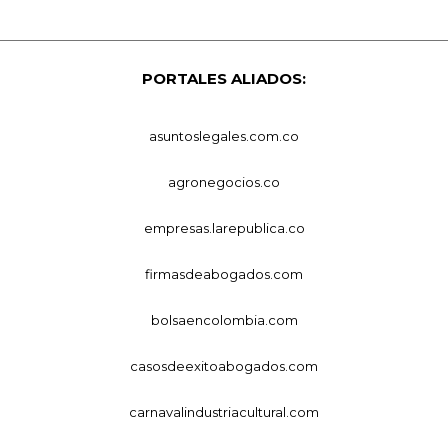
PORTALES ALIADOS:
asuntoslegales.com.co
agronegocios.co
empresas.larepublica.co
firmasdeabogados.com
bolsaencolombia.com
casosdeexitoabogados.com
carnavalindustriacultural.com