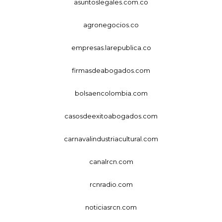
asuntoslegales.com.co
agronegocios.co
empresas.larepublica.co
firmasdeabogados.com
bolsaencolombia.com
casosdeexitoabogados.com
carnavalindustriacultural.com
canalrcn.com
rcnradio.com
noticiasrcn.com