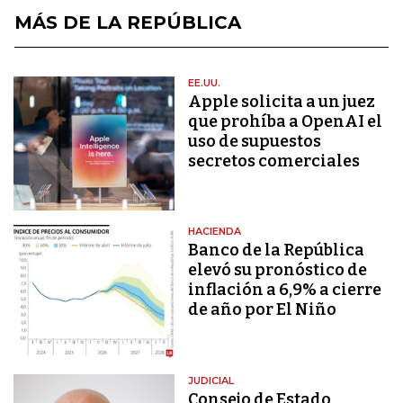
MÁS DE LA REPÚBLICA
EE.UU.
Apple solicita a un juez
que prohíba a OpenAI el
uso de supuestos
secretos comerciales
HACIENDA
Banco de la República
elevó su pronóstico de
inflación a 6,9% a cierre
de año por El Niño
JUDICIAL
Consejo de Estado