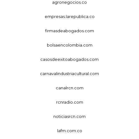
agronegocios.co
empresas.larepublica.co
firmasdeabogados.com
bolsaencolombia.com
casosdeexitoabogados.com
carnavalindustriacultural.com
canalrcn.com
rcnradio.com
noticiasrcn.com
lafm.com.co