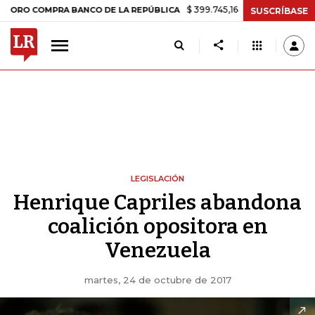
$ 399.745,16
+$ 2.295,71
+0,58%
OMPRA BANCO DE LA REPÚBLICA
SUSCRÍBASE
LEGISLACIÓN
Henrique Capriles abandona
coalición opositora en
Venezuela
martes, 24 de octubre de 2017