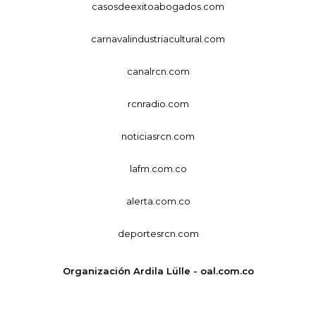
casosdeexitoabogados.com
carnavalindustriacultural.com
canalrcn.com
rcnradio.com
noticiasrcn.com
lafm.com.co
alerta.com.co
deportesrcn.com
Organización Ardila Lülle - oal.com.co