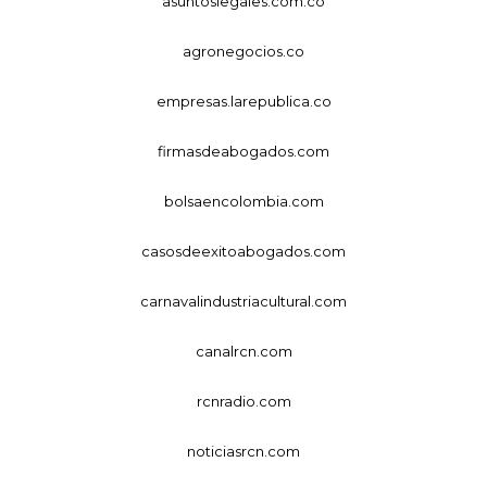
asuntoslegales.com.co
agronegocios.co
empresas.larepublica.co
firmasdeabogados.com
bolsaencolombia.com
casosdeexitoabogados.com
carnavalindustriacultural.com
canalrcn.com
rcnradio.com
noticiasrcn.com