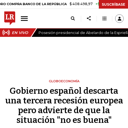
$ 408.498,97
+$ 8.753,81
+2,19%
RA BANCO DE LA REPÚBLICA
TAS
SUSCRÍBASE
EN VIVO
Posesión presidencial de Abelardo de la Espriell
GLOBOECONOMÍA
Gobierno español descarta
una tercera recesión europea
pero advierte de que la
situación "no es buena"