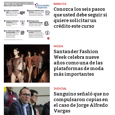
BANCOS
Conozca los seis pasos
que usted debe seguir si
quiere solicitar un
crédito este curso
MODA
Santander Fashion
Week celebra nueve
años como una de las
plataformas de moda
más importantes
JUDICIAL
Sanguino señaló que no
compulsaron copias en
el caso de Jorge Alfredo
Vargas