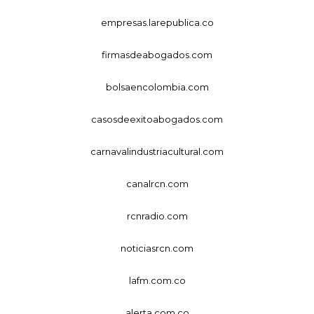
empresas.larepublica.co
firmasdeabogados.com
bolsaencolombia.com
casosdeexitoabogados.com
carnavalindustriacultural.com
canalrcn.com
rcnradio.com
noticiasrcn.com
lafm.com.co
alerta.com.co