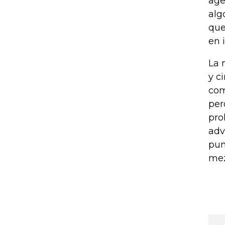
age
alg
que
en 
La 
y c
com
per
pro
adv
pun
mez