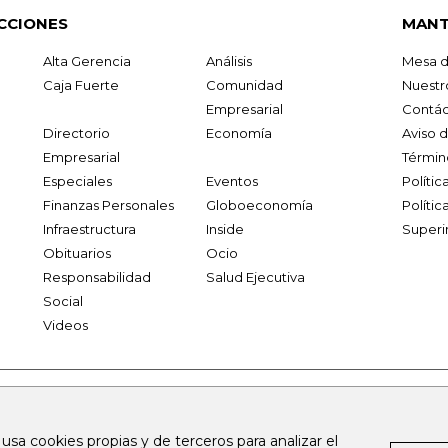
CCIONES
MANT
Alta Gerencia
Análisis
Mesa d
Caja Fuerte
Comunidad
Nuestr
Empresarial
Contác
Directorio
Economía
Aviso 
Empresarial
Términ
Especiales
Eventos
Políti
Finanzas Personales
Globoeconomía
Polític
Infraestructura
Inside
Superi
Obituarios
Ocio
Responsabilidad
Salud Ejecutiva
Social
Videos
.larepublica.co
firmasdeabogados.com
bolsaencolombia.com
 usa cookies propias y de terceros para analizar el