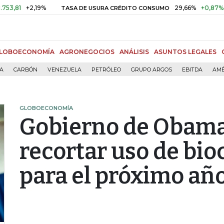
+2,19%
29,66%
+0,87%
+3,0
TASA DE USURA CRÉDITO CONSUMO
LOBOECONOMÍA
AGRONEGOCIOS
ANÁLISIS
ASUNTOS LEGALES
ÍA
CARBÓN
VENEZUELA
PETRÓLEO
GRUPO ARGOS
EBITDA
AMÉ
GLOBOECONOMÍA
Gobierno de Obam
recortar uso de bi
para el próximo añ