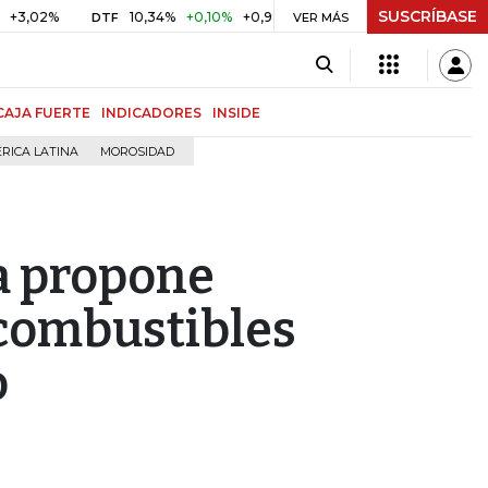
SUSCRÍBASE
2%
10,34%
+0,10%
+0,98%
$ 416,86
+$ 0,05
+0,01%
DTF
UVR
VER MÁS
CAJA FUERTE
INDICADORES
INSIDE
RICA LATINA
MOROSIDAD
a propone
ocombustibles
o