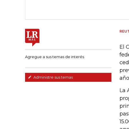
REU
El 
fed
Agregue a sus temas de interés
ced
pre
año
Administre sus temas
La 
pro
pri
pas
15.