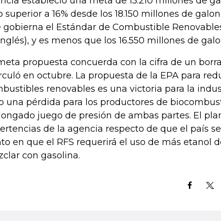
ncia estableció una meta de 15.210 millones de ga
o superior a 16% desde los 18.150 millones de galon
 gobierna el Estándar de Combustible Renovables 
inglés), y es menos que los 16.550 millones de gal
meta propuesta concuerda con la cifra de un borra
irculó en octubre. La propuesta de la EPA para red
bustibles renovables es una victoria para la indust
o una pérdida para los productores de biocombust
longado juego de presión de ambas partes. El plan
ertencias de la agencia respecto de que el país s
to en que el RFS requerirá el uso de más etanol 
clar con gasolina.