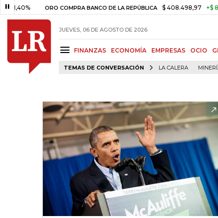
40%
$ 408.498,97
+$ 8.753,81
ORO COMPRA BANCO DE LA REPÚBLICA
JUEVES, 06 DE AGOSTO DE 2026
FINANZAS
ECONOMÍA
EMPRESAS
OCIO
G
TEMAS DE CONVERSACIÓN
LA CALERA
MINER