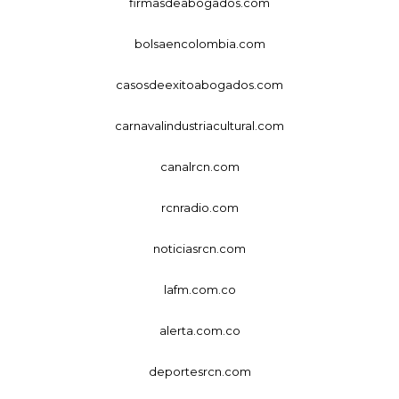
firmasdeabogados.com
bolsaencolombia.com
casosdeexitoabogados.com
carnavalindustriacultural.com
canalrcn.com
rcnradio.com
noticiasrcn.com
lafm.com.co
alerta.com.co
deportesrcn.com