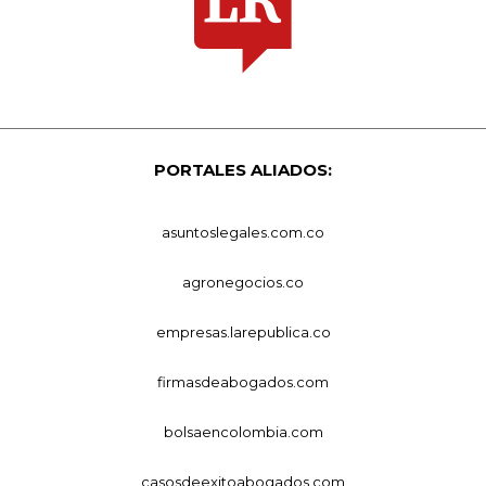
PORTALES ALIADOS:
asuntoslegales.com.co
agronegocios.co
empresas.larepublica.co
firmasdeabogados.com
bolsaencolombia.com
casosdeexitoabogados.com