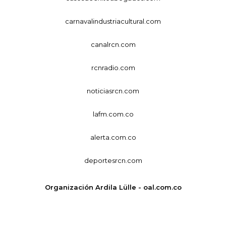
carnavalindustriacultural.com
canalrcn.com
rcnradio.com
noticiasrcn.com
lafm.com.co
alerta.com.co
deportesrcn.com
Organización Ardila Lülle - oal.com.co